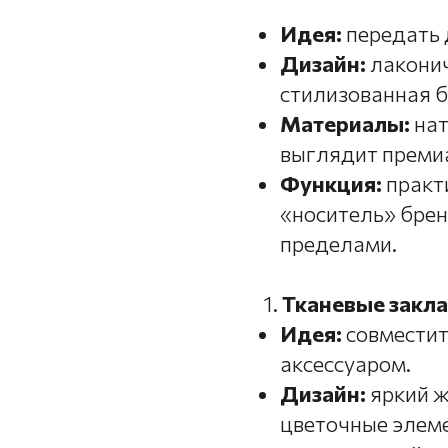
Идея:
передать 
Дизайн:
лаконич
стилизованная б
Материалы:
нат
выглядит премиа
Функция:
практи
«носитель» брен
пределами.
Тканевые закла
Идея:
совместит
аксессуаром.
Дизайн:
яркий ж
цветочные элеме