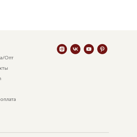
а/Опт
кты
n
 оплата