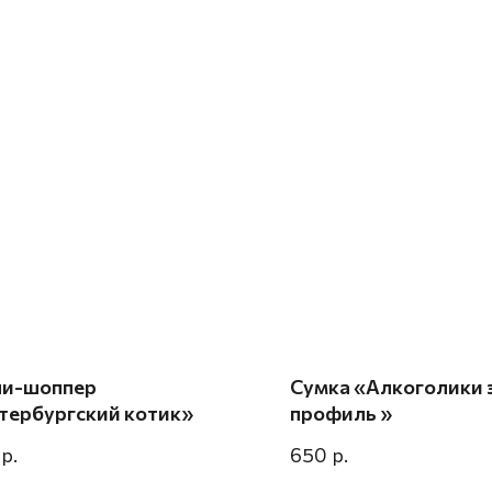
и-шоппер
Сумка «Алкоголики 
тербургский котик»
профиль »
р.
р.
650