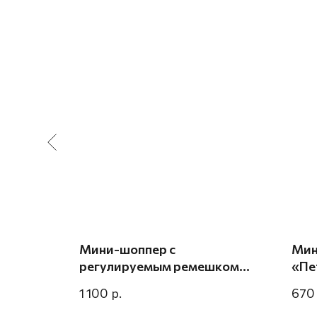
на 23
февраля
Мини-шоппер с
Мин
я»
регулируемым ремешком
«Пе
«Пей вино игристое под
р.
1 100
670
настроение говнистое»