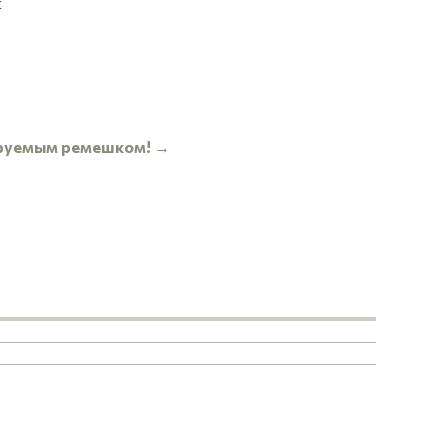
к
лируемым ремешком! →