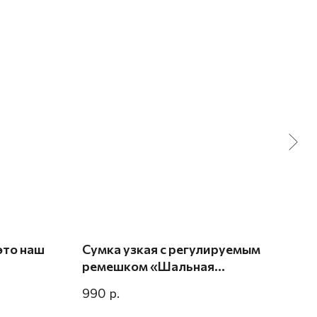
это наш
Сумка узкая с регулируемым
Сум
ремешком «Шальная
90
императрица»
р.
990