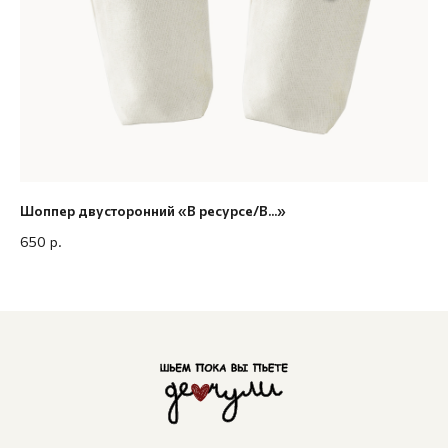
Шоппер двусторонний «В ресурсе/В...»
Су
650
р.
65