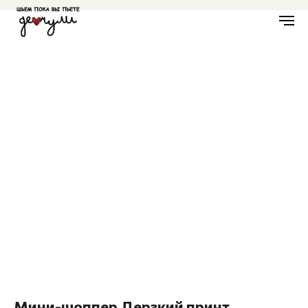
Мини-шоппер Дерзкий принт