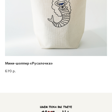
Мини-шоппер «Русалочка»
Ми
зл
670
р.
1 